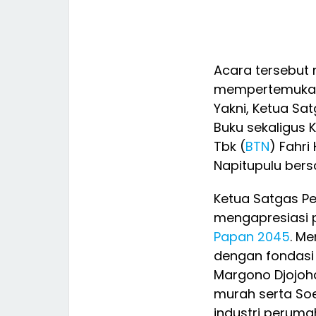
​Acara tersebut
mempertemukan 
Yakni, Ketua Sa
Buku sekaligus 
Tbk (
BTN
) Fahri
Napitupulu bers
Ketua Satgas P
mengapresiasi 
Papan
2045
. Me
dengan fondasi
Margono Djojoh
murah serta So
industri peruma