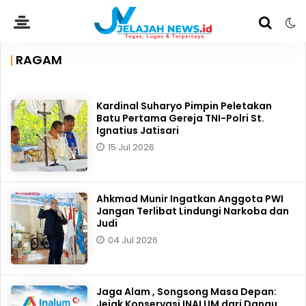
RAGAM
Kardinal Suharyo Pimpin Peletakan
Batu Pertama Gereja TNI-Polri St.
Ignatius Jatisari
15 Jul 2026
Ahkmad Munir Ingatkan Anggota PWI
Jangan Terlibat Lindungi Narkoba dan
Judi
04 Jul 2026
Jaga Alam , Songsong Masa Depan:
Jejak Konservasi INALUM dari Danau