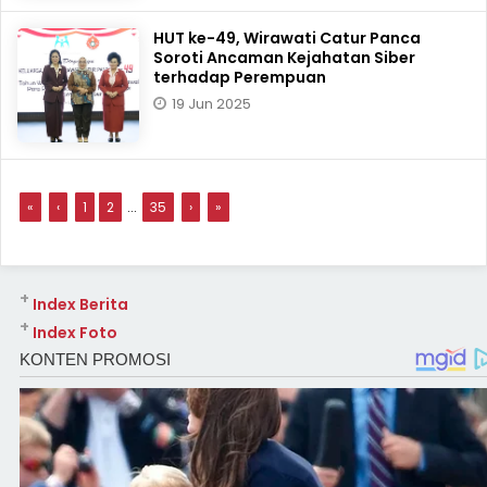
HUT ke-49, Wirawati Catur Panca
Soroti Ancaman Kejahatan Siber
terhadap Perempuan
19 Jun 2025
«
‹
1
2
...
35
›
»
+
Index Berita
+
Index Foto