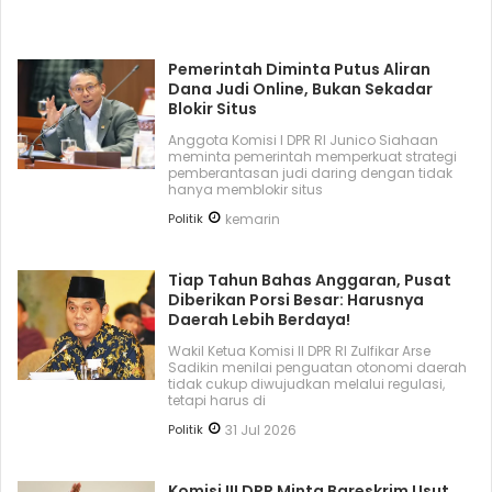
Pemerintah Diminta Putus Aliran
Dana Judi Online, Bukan Sekadar
Blokir Situs
Anggota Komisi I DPR RI Junico Siahaan
meminta pemerintah memperkuat strategi
pemberantasan judi daring dengan tidak
hanya memblokir situs
Politik
kemarin
Tiap Tahun Bahas Anggaran, Pusat
Diberikan Porsi Besar: Harusnya
Daerah Lebih Berdaya!
Wakil Ketua Komisi II DPR RI Zulfikar Arse
Sadikin menilai penguatan otonomi daerah
tidak cukup diwujudkan melalui regulasi,
tetapi harus di
Politik
31 Jul 2026
Komisi III DPR Minta Bareskrim Usut