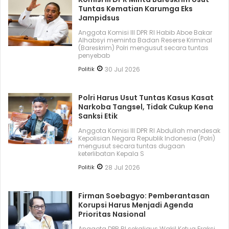
Tuntas Kematian Karumga Eks
Jampidsus
Anggota Komisi III DPR RI Habib Aboe Bakar
Alhabsyi meminta Badan Reserse Kriminal
(Bareskrim) Polri mengusut secara tuntas
penyebab
Politik
30 Jul 2026
Polri Harus Usut Tuntas Kasus Kasat
Narkoba Tangsel, Tidak Cukup Kena
Sanksi Etik
Anggota Komisi III DPR RI Abdullah mendesak
Kepolisian Negara Republik Indonesia (Polri)
mengusut secara tuntas dugaan
keterlibatan Kepala S
Politik
28 Jul 2026
Firman Soebagyo: Pemberantasan
Korupsi Harus Menjadi Agenda
Prioritas Nasional
Anggota DPR RI sekaligus Wakil Ketua Fraksi