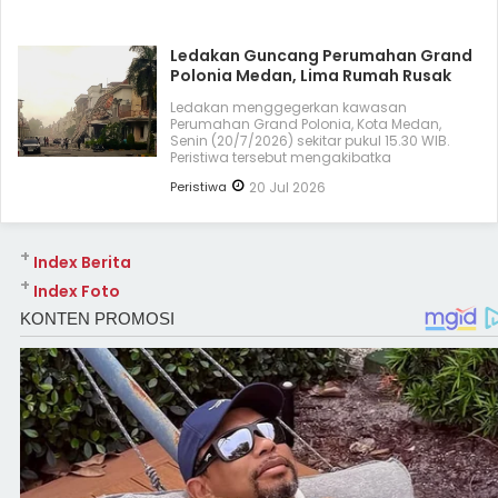
Ledakan Guncang Perumahan Grand
Polonia Medan, Lima Rumah Rusak
Ledakan menggegerkan kawasan
Perumahan Grand Polonia, Kota Medan,
Senin (20/7/2026) sekitar pukul 15.30 WIB.
Peristiwa tersebut mengakibatka
Peristiwa
20 Jul 2026
+
Index Berita
+
Index Foto