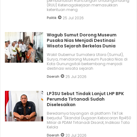
pembahasan Rancangan UndangUndang
(RUU) Ketenagakerjaan memasukkan
ketentuan meng
Politik
25 Jul 2026
Wagub Sumut Dorong Museum
Pusaka Nias Menjadi Destinasi
Wisata Sejarah Berkelas Dunia
Wakil Gubernur Sumatera Utara (Sumut),
Surya, mendorong Museum Pusaka Nias di
Kota Gunungsitoli berkembang menjadi
destinasi wisata sejarah
Daerah
25 Jul 2026
LP3SU Sebut Tindak Lanjut LHP BPK
Perumda Tirtanadi Sudah
Diselesaikan
Beredarnya tayangan di platform TikTok
berjudul "Skandal Dugaan Kebocoran Rp450
Miliar di PDAM Tirtanadi Disorot, Indikasi Tata
Kelola
Daerah
20 Jul 2026