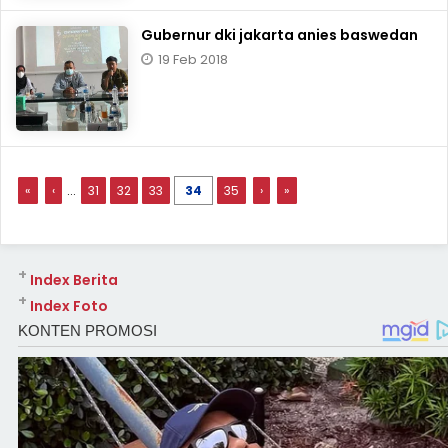
Gubernur dki jakarta anies baswedan
19 Feb 2018
«
‹
...
31
32
33
34
35
›
»
+
Index Berita
+
Index Foto