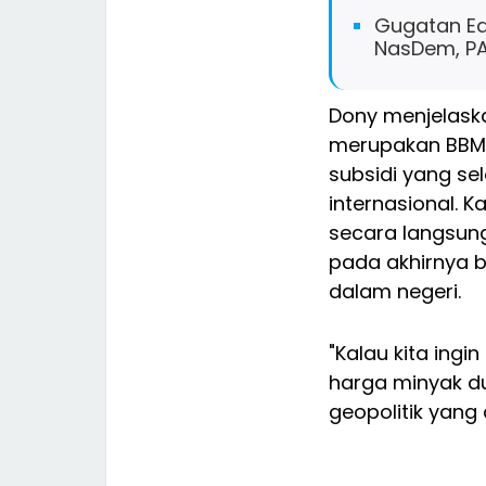
Gugatan Ed
NasDem, PA
Dony menjelask
merupakan BBM n
subsidi yang se
internasional. 
secara langsun
pada akhirnya 
dalam negeri.
"Kalau kita ing
harga minyak du
geopolitik yang 