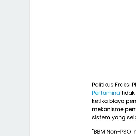
Politikus Fraks
Pertamina
tidak
ketika biaya pe
mekanisme peny
sistem yang sel
"BBM Non-PSO in