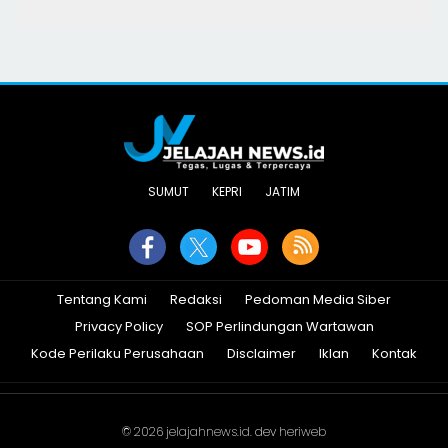
SUMUT
KEPRI
JATIM
Tentang Kami
Redaksi
Pedoman Media Siber
Privacy Policy
SOP Perlindungan Wartawan
Kode Perilaku Perusahaan
Disclaimer
Iklan
Kontak
© 2026
jelajahnews.id
. dev
heriweb