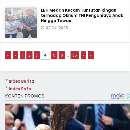
LBH Medan Kecam Tuntutan Ringan
terhadap Oknum TNI Penganiaya Anak
Hingga Tewas
02 Okt 2025
«
‹
1
2
3
4
5
6
...
35
›
»
+
Index Berita
+
Index Foto