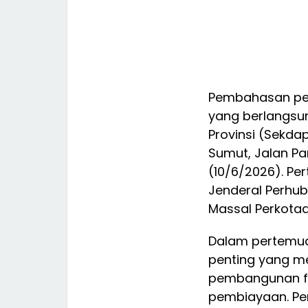
Pembahasan per
yang berlangsun
Provinsi (Sekda
Sumut, Jalan P
(10/6/2026). Per
Jenderal Perhub
Massal Perkotaa
Dalam pertemua
penting yang me
pembangunan fis
pembiayaan. Pem