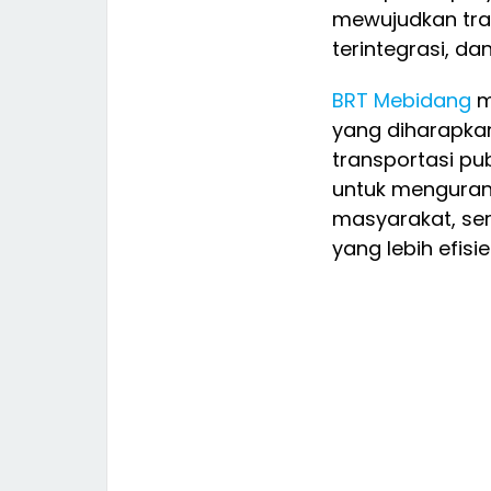
mewujudkan tra
terintegrasi, d
BRT Mebidang
m
yang diharapka
transportasi pu
untuk menguran
masyarakat, se
yang lebih efisi