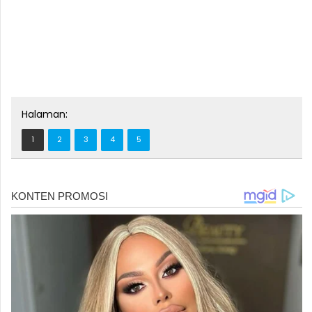
Halaman:
1
2
3
4
5