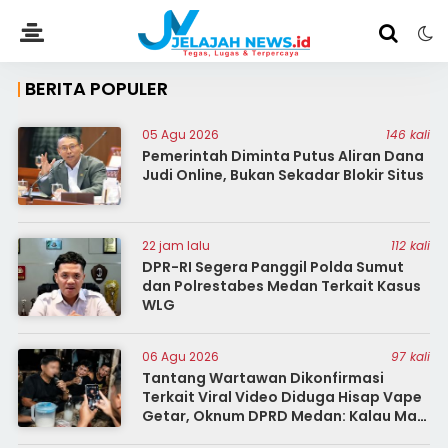
BERITA POPULER
05 Agu 2026
146 kali
Pemerintah Diminta Putus Aliran Dana
Judi Online, Bukan Sekadar Blokir Situs
22 jam lalu
112 kali
DPR-RI Segera Panggil Polda Sumut
dan Polrestabes Medan Terkait Kasus
WLG
06 Agu 2026
97 kali
Tantang Wartawan Dikonfirmasi
Terkait Viral Video Diduga Hisap Vape
Getar, Oknum DPRD Medan: Kalau Mau
Diberitakan, Beritakan Aja. Nggak Ada