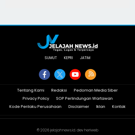
SUMUT
KEPRI
JATIM
Tentang Kami
Redaksi
Pedoman Media Siber
Privacy Policy
SOP Perlindungan Wartawan
Kode Perilaku Perusahaan
Disclaimer
Iklan
Kontak
© 2026
jelajahnews.id
. dev
heriweb